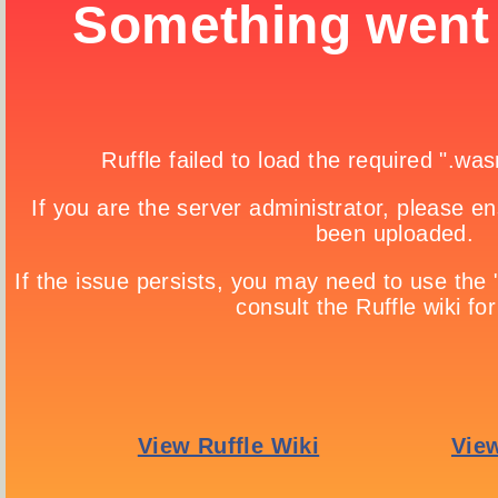
Servicios Complementarios
D.E.C.E.
Tutorías
Extracurriculares
Talleres Co-curriculares
Departamento Médico
Nuestras Fortalezas
Transportación
Escuela de Tenis Logos
Bachillerato Internacional
Convenios Internacionales
Bilingüismo
Preescolar 100% Inglés
Programa 100% Inglés
Matemáticas
Vivir la experiencia
Lenguaje Integral
Circuitos Académicos
Tecnología Educativa