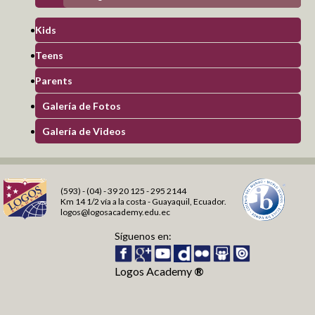
Kids
Teens
Club de periodismo digital
Teens
Producción Literaria
Blog Orientación Familiar
Parents
Galería de Fotos
Galería de Videos
Parents
Sembrando Semillas de Amor
Padres Contracorriente
(593) - (04) - 39 20 125 - 295 2144
Construyendo Relaciones Saludables
Km 14 1/2 vía a la costa - Guayaquil, Ecuador.
Sexualidad Responsable
logos@logosacademy.edu.ec
Galería de Fotos
Síguenos en:
Galería de Videos
Académico
Logos Academy
®
Plataforma Virtual
Logos TV