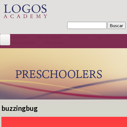
Pasar al contenido principal
Buscar
Formulario de búsqueda
Admisiones
Agenda virtual
Plataforma
Logos TV
Galería de fotos
Tour Virtual
Conócenos
La Institución
Misión / Visión
Nuestra razón de ser
Código convivencia
Tour Virtual
Bachillerato Internacional
buzzingbug
Se encuentra usted aquí
Preescolar 100% Inglés