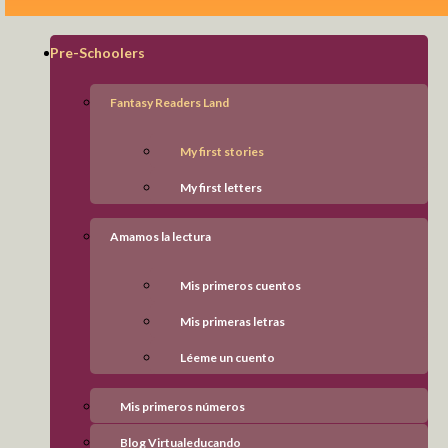
Formación en Valores
Deportes
Pre-Schoolers
Logros y Distinciones
Fantasy Readers Land
Comunidad
My first stories
Pre-Schoolers
Fantasy Readers Land
My first letters
My first stories
My first letters
Amamos la lectura
Amamos la lectura
Mis primeros cuentos
Mis primeros cuentos
Mis primeras letras
Léeme un cuento
Mis primeras letras
Kids
Mis primeros números
Taller de lectura
Léeme un cuento
Blog Virtualeducando
Talentos Matemáticos
Blog Air Children
Mis primeros números
Blog Virtualeducando