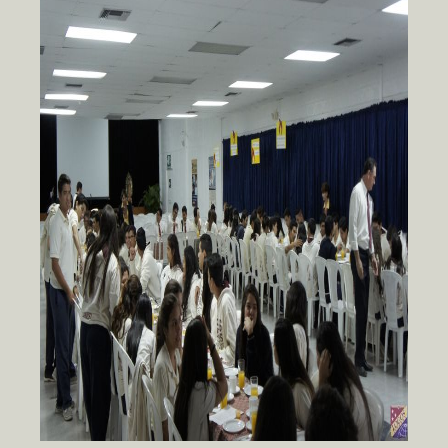
Servicios Complementarios
D.E.C.E.
Tutorías
Extracurriculares
Talleres Co-curriculares
Departamento Médico
Nuestras Fortalezas
Transportación
Escuela de Tenis Logos
Bachillerato Internacional
Convenios Internacionales
Bilingüismo
Preescolar 100% Inglés
Programa 100% Inglés
Matemáticas
Vivir la experiencia
Lenguaje Integral
Circuitos Académicos
Tecnología Educativa