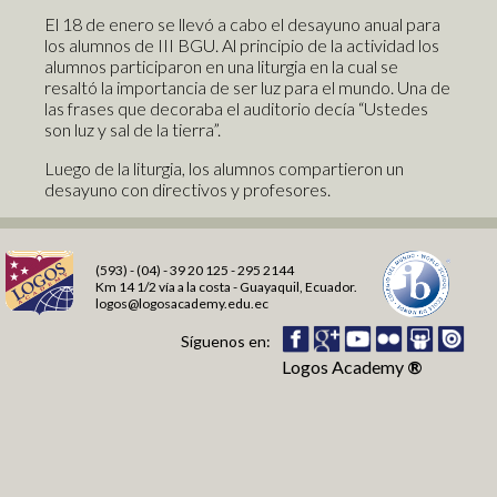
Formación en Valores
El 18 de enero se llevó a cabo el desayuno anual para
los alumnos de III BGU. Al principio de la actividad los
Deportes
alumnos participaron en una liturgia en la cual se
Logros y Distinciones
resaltó la importancia de ser luz para el mundo. Una de
las frases que decoraba el auditorio decía “Ustedes
son luz y sal de la tierra”.
Comunidad
Luego de la liturgia, los alumnos compartieron un
Pre-Schoolers
desayuno con directivos y profesores.
Fantasy Readers Land
My first stories
My first letters
(593) - (04) - 39 20 125 - 295 2144
Amamos la lectura
Km 14 1/2 vía a la costa - Guayaquil, Ecuador.
logos@logosacademy.edu.ec
Mis primeros cuentos
Mis primeras letras
Síguenos en:
Léeme un cuento
Kids
Logos Academy
®
Mis primeros números
Taller de lectura
Blog Virtualeducando
Talentos Matemáticos
Blog Air Children