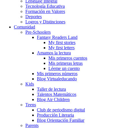
Lenguaje Integral
Tecnología Educativa
Formación en Valores
Deportes
Logros y Distinciones
Comunidad
Pre-Schoolers
Fantasy Readers Land
My first stories
My first letters
Amamos la lectura
Mis primeros cuentos
Mis primeras letras
Léeme un cuento
Mis primeros números
Blog Virtualeducando
Kids
Taller de lectura
Talentos Matemáticos
Blog Air Children
Teens
Club de periodismo digital
Producción Literaria
Blog Orientación Familiar
Parents