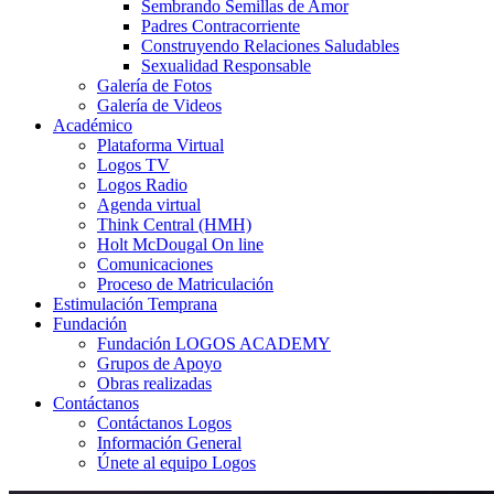
Sembrando Semillas de Amor
Padres Contracorriente
Construyendo Relaciones Saludables
Sexualidad Responsable
Galería de Fotos
Galería de Videos
Académico
Plataforma Virtual
Logos TV
Logos Radio
Agenda virtual
Think Central (HMH)
Holt McDougal On line
Comunicaciones
Proceso de Matriculación
Estimulación Temprana
Fundación
Fundación LOGOS ACADEMY
Grupos de Apoyo
Obras realizadas
Contáctanos
Contáctanos Logos
Información General
Únete al equipo Logos