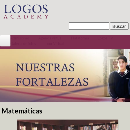
Pasar al contenido principal
Buscar
Formulario de búsqueda
Admisiones
Agenda virtual
Plataforma
Logos TV
Galería de fotos
Tour Virtual
Conócenos
La Institución
Misión / Visión
Quiénes somos
Código convivencia
Tour Virtual
Bachillerato Internacional
Matemáticas
Se encuentra usted aquí
Preescolar 100% Inglés