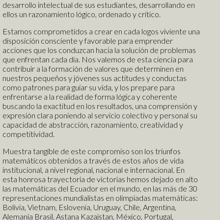
desarrollo intelectual de sus estudiantes, desarrollando en
Formación en Valores
ellos un razonamiento lógico, ordenado y crítico.
Deportes
Logros y Distinciones
Estamos comprometidos a crear en cada logos viviente una
disposición consciente y favorable para emprender
acciones que los conduzcan hacia la solución de problemas
que enfrentan cada día. Nos valemos de esta ciencia para
Comunidad
contribuir a la formación de valores que determinen en
nuestros pequeños y jóvenes sus actitudes y conductas
Pre-Schoolers
como patrones para guiar su vida, y los prepare para
Fantasy Readers Land
enfrentarse a la realidad de forma lógica y coherente
My first stories
buscando la exactitud en los resultados, una comprensión y
My first letters
expresión clara poniendo al servicio colectivo y personal su
capacidad de abstracción, razonamiento, creatividad y
Amamos la lectura
competitividad.
Mis primeros cuentos
Mis primeras letras
Muestra tangible de este compromiso son los triunfos
Léeme un cuento
matemáticos obtenidos a través de estos años de vida
Kids
Mis primeros números
institucional, a nivel regional, nacional e internacional. En
Taller de lectura
Blog Virtualeducando
esta honrosa trayectoria de victorias hemos dejado en alto
Talentos Matemáticos
las matemáticas del Ecuador en el mundo, en las más de 30
Blog Air Children
representaciones mundialistas en olimpiadas matemáticas:
Bolivia, Vietnam, Eslovenia, Uruguay, Chile, Argentina,
Alemania Brasil, Astana Kazajstan, México, Portugal,