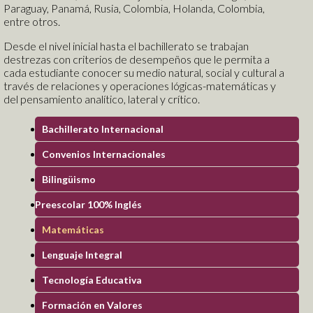
Paraguay, Panamá, Rusia, Colombia, Holanda, Colombia,
entre otros.
Teens
Desde el nivel inicial hasta el bachillerato se trabajan
Club de periodismo digital
destrezas con criterios de desempeños que le permita a
Producción Literaria
cada estudiante conocer su medio natural, social y cultural a
Blog Orientación Familiar
través de relaciones y operaciones lógicas-matemáticas y
del pensamiento analítico, lateral y crítico.
Bachillerato Internacional
Parents
Convenios Internacionales
Sembrando Semillas de Amor
Padres Contracorriente
Bilingüismo
Construyendo Relaciones Saludables
Preescolar 100% Inglés
Sexualidad Responsable
Galería de Fotos
Matemáticas
Galería de Videos
Lenguaje Integral
Académico
Tecnología Educativa
Plataforma Virtual
Formación en Valores
Logos TV