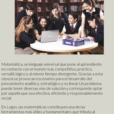
Servicios Complementarios
D.E.C.E.
Tutorías
Extracurriculares
Talleres Co-curriculares
Departamento Médico
Nuestras Fortalezas
Transportación
Matemática, un lenguaje universal que pone al aprendiente
Escuela de Tenis Logos
en contacto con el mundo real, competitivo, práctico,
Bachillerato Internacional
versátil, lógico y al mismo tiempo divergente. Gracias a esta
Convenios Internacionales
ciencia se provocan escenarios para el desarrollo del
Bilingüismo
pensamiento analítico, estratégico y no lineal. Un problema
Preescolar 100% Inglés
puede tener diversas vías de solución y corresponde optar
Programa 100% Inglés
por aquella que sea efectiva, eficiente y responsablemente
Matemáticas
Vivir la experiencia
social.
Lenguaje Integral
Circuitos Académicos
Tecnología Educativa
En Logos, las matemáticas constituyen una de las
herramientas más útiles y fundamentales que tributa al