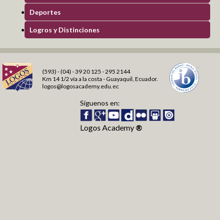
Deportes
Logos Radio
Agenda virtual
Logros y Distinciones
Think Central
Benchmark Universe
Holt McDougal On line
(593) - (04) - 39 20 125 - 295 2144
Km 14 1/2 vía a la costa - Guayaquil, Ecuador.
Comunicaciones
logos@logosacademy.edu.ec
Proceso de Matriculación
Síguenos en:
Estimulación Temprana
Logos Academy
®
Fundación
Fundación LOGOS ACADEMY
Grupos de Apoyo
Obras realizadas
Contáctanos
Contáctanos Logos
Información General
Únete al equipo Logos