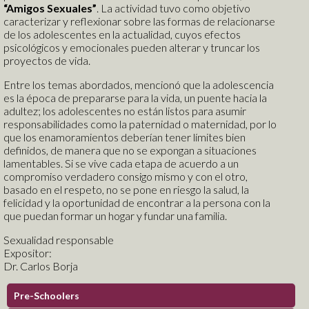
“Amigos Sexuales”
. La actividad tuvo como objetivo
caracterizar y reflexionar sobre las formas de relacionarse
de los adolescentes en la actualidad, cuyos efectos
psicológicos y emocionales pueden alterar y truncar los
proyectos de vida.
Servicios Complementarios
Entre los temas abordados, mencionó que la adolescencia
D.E.C.E.
es la época de prepararse para la vida, un puente hacia la
Tutorías
adultez; los adolescentes no están listos para asumir
responsabilidades como la paternidad o maternidad, por lo
Extracurriculares
que los enamoramientos deberían tener límites bien
Talleres Co-curriculares
definidos, de manera que no se expongan a situaciones
Departamento Médico
lamentables. Si se vive cada etapa de acuerdo a un
Nuestras Fortalezas
Transportación
compromiso verdadero consigo mismo y con el otro,
Escuela de Tenis Logos
basado en el respeto, no se pone en riesgo la salud, la
Bachillerato Internacional
felicidad y la oportunidad de encontrar a la persona con la
Convenios Internacionales
que puedan formar un hogar y fundar una familia.
Bilingüismo
Preescolar 100% Inglés
Sexualidad responsable
Programa 100% Inglés
Expositor:
Matemáticas
Vivir la experiencia
Dr. Carlos Borja
Lenguaje Integral
Circuitos Académicos
Tecnología Educativa
Pre-Schoolers