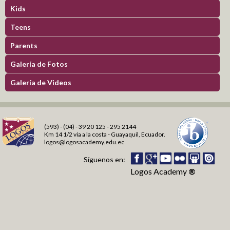
Kids
Formación en Valores
Deportes
Teens
Logros y Distinciones
Parents
Comunidad
Galería de Fotos
Galería de Videos
Pre-Schoolers
Fantasy Readers Land
My first stories
My first letters
(593) - (04) - 39 20 125 - 295 2144
Amamos la lectura
Km 14 1/2 vía a la costa - Guayaquil, Ecuador.
logos@logosacademy.edu.ec
Mis primeros cuentos
Mis primeras letras
Síguenos en:
Léeme un cuento
Kids
Logos Academy
®
Mis primeros números
Taller de lectura
Blog Virtualeducando
Talentos Matemáticos
Blog Air Children