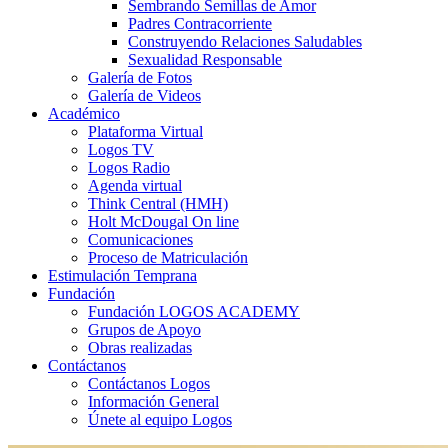
Sembrando Semillas de Amor
Padres Contracorriente
Construyendo Relaciones Saludables
Sexualidad Responsable
Galería de Fotos
Galería de Videos
Académico
Plataforma Virtual
Logos TV
Logos Radio
Agenda virtual
Think Central (HMH)
Holt McDougal On line
Comunicaciones
Proceso de Matriculación
Estimulación Temprana
Fundación
Fundación LOGOS ACADEMY
Grupos de Apoyo
Obras realizadas
Contáctanos
Contáctanos Logos
Información General
Únete al equipo Logos