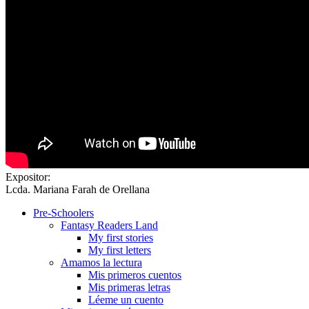
Expositor:
Lcda. Mariana Farah de Orellana
Pre-Schoolers
Fantasy Readers Land
My first stories
My first letters
Amamos la lectura
Mis primeros cuentos
Mis primeras letras
Léeme un cuento