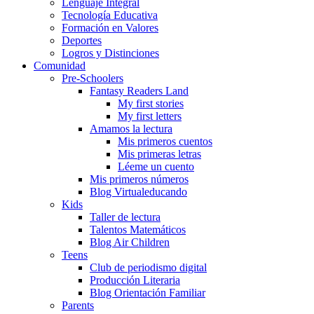
Lenguaje Integral
Tecnología Educativa
Formación en Valores
Deportes
Logros y Distinciones
Comunidad
Pre-Schoolers
Fantasy Readers Land
My first stories
My first letters
Amamos la lectura
Mis primeros cuentos
Mis primeras letras
Léeme un cuento
Mis primeros números
Blog Virtualeducando
Kids
Taller de lectura
Talentos Matemáticos
Blog Air Children
Teens
Club de periodismo digital
Producción Literaria
Blog Orientación Familiar
Parents