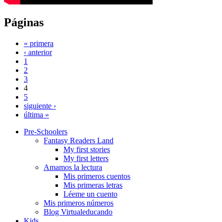
Páginas
« primera
‹ anterior
1
2
3
4
5
siguiente ›
última »
Pre-Schoolers
Fantasy Readers Land
My first stories
My first letters
Amamos la lectura
Mis primeros cuentos
Mis primeras letras
Léeme un cuento
Mis primeros números
Blog Virtualeducando
Kids