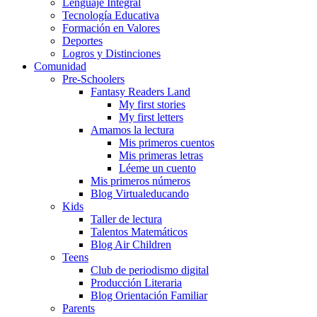
Lenguaje Integral
Tecnología Educativa
Formación en Valores
Deportes
Logros y Distinciones
Comunidad
Pre-Schoolers
Fantasy Readers Land
My first stories
My first letters
Amamos la lectura
Mis primeros cuentos
Mis primeras letras
Léeme un cuento
Mis primeros números
Blog Virtualeducando
Kids
Taller de lectura
Talentos Matemáticos
Blog Air Children
Teens
Club de periodismo digital
Producción Literaria
Blog Orientación Familiar
Parents