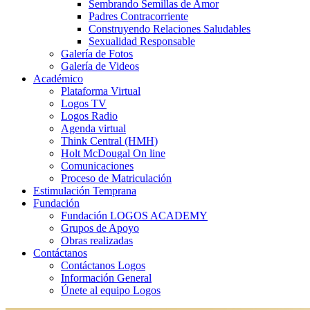
Sembrando Semillas de Amor
Padres Contracorriente
Construyendo Relaciones Saludables
Sexualidad Responsable
Galería de Fotos
Galería de Videos
Académico
Plataforma Virtual
Logos TV
Logos Radio
Agenda virtual
Think Central (HMH)
Holt McDougal On line
Comunicaciones
Proceso de Matriculación
Estimulación Temprana
Fundación
Fundación LOGOS ACADEMY
Grupos de Apoyo
Obras realizadas
Contáctanos
Contáctanos Logos
Información General
Únete al equipo Logos