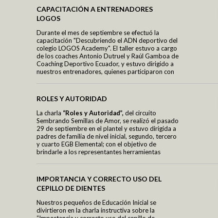
alimentos.
CAPACITACIÓN A ENTRENADORES
Formación en Valores
LOGOS
Deportes
Por medio de las tutorías, la institución receptó la
donación de alimentos no perecibles como arroz,
Logros y Distinciones
Durante el mes de septiembre se efectuó la
avena, fideos, aceite, azúcar, atún o sardinas, fréjol,
capacitación "Descubriendo el ADN deportivo del
lentejas, leche en polvo, garbanzos.
colegio LOGOS Academy". El taller estuvo a cargo
de los coaches Antonio Dutruel y Raúl Gamboa de
Comunidad
Coaching Deportivo Ecuador, y estuvo dirigido a
nuestros entrenadores, quienes participaron con
Pre-Schoolers
mucho entusiasmo para aprender y fortalecer
metodologías de enseñanza para los deportistas
Fantasy Readers Land
que las distintas disciplinas que cada uno de ellos
ROLES Y AUTORIDAD
My first stories
dirige.
My first letters
La charla
“
Roles y Autoridad
”
,
del circuito
Sembrando Semillas de Amor, se realizó el pasado
Amamos la lectura
29 de septiembre en el plantel y estuvo dirigida a
Mis primeros cuentos
padres de familia de nivel inicial, segundo, tercero
y cuarto EGB Elemental; con el objetivo de
Mis primeras letras
brindarle a los representantes herramientas
Léeme un cuento
Kids
teóricas y vivenciales sobre la formación de sus
Mis primeros números
hijos e hijas.
Taller de lectura
Blog Virtualeducando
IMPORTANCIA Y CORRECTO USO DEL
Talentos Matemáticos
CEPILLO DE DIENTES
Blog Air Children
Nuestros pequeños de Educación Inicial se
divirtieron en la charla instructiva sobre la