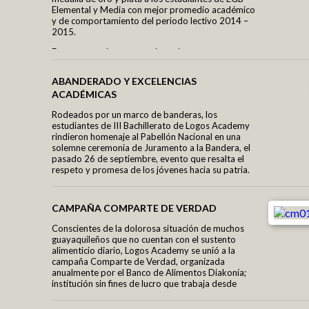
Elemental y Media con mejor promedio académico
y de comportamiento del periodo lectivo 2014 –
2015.
Fue una emotiva ceremonia, en la que nuestros
orgullosos padres de familia, fueron los invitados
especiales.
Servicios Complementarios
ABANDERADO Y EXCELENCIAS
ACADÉMICAS
D.E.C.E.
Tutorías
Rodeados por un marco de banderas, los
Extracurriculares
estudiantes de III Bachillerato de Logos Academy
rindieron homenaje al Pabellón Nacional en una
Talleres Co-curriculares
solemne ceremonia de Juramento a la Bandera, el
Departamento Médico
pasado 26 de septiembre, evento que resalta el
Nuestras Fortalezas
respeto y promesa de los jóvenes hacia su patria.
Transportación
Escuela de Tenis Logos
Los estudiantes que alcanzaron las distinguidas
Bachillerato Internacional
designaciones fueron:
Convenios Internacionales
CAMPAÑA COMPARTE DE VERDAD
Bilingüismo
Conscientes de la dolorosa situación de muchos
Preescolar 100% Inglés
guayaquileños que no cuentan con el sustento
Programa 100% Inglés
alimenticio diario, Logos Academy se unió a la
Matemáticas
campaña Comparte de Verdad, organizada
Vivir la experiencia
Lenguaje Integral
anualmente por el Banco de Alimentos Diakonía;
Circuitos Académicos
institución sin fines de lucro que trabaja desde
Tecnología Educativa
hace cuatro años en la ciudad y que este año se
propuso como meta recolectar 50 toneladas de