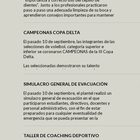
“Importancia y correcto uso del cepillo de
dientes”. Junto a los profesionales practicaron
paso a paso una adecuada limpieza de su boca y
Teens
aprendieron consejos importantes para mantener
sus dientes sanos.
Club de periodismo digital
Producción Literaria
CAMPEONAS COPA DELTA
Blog Orientación Familiar
El pasado 10 de septiembre, las integrantes de las
selecciones de voleibol, categoría superior e
inferior se coronaron CAMPEONAS de la III Copa
Delta.
Parents
Las seleccionadas demostraron su talento
deportivo en los partidos que jugaron frente a
Sembrando Semillas de Amor
varias instituciones que participaron en el torneo.
Padres Contracorriente
SIMULACRO GENERAL DE EVACUACIÓN
¡Felicitaciones a nuestras destacadas
Construyendo Relaciones Saludables
deportistas!
Sexualidad Responsable
El pasado 10 de septiembre, el plantel realizó un
simulacro general de evacuación en el que
Galería de Fotos
participaron estudiantes, directivos, docentes y
Galería de Videos
personal administrativo, con el fin de estar
preparados para cualquier eventualidad de
emergencia que se pueda presentar en la
Académico
Institución.
Plataforma Virtual
Las zonas de evacuación fueron las siguientes:
TALLER DE COACHING DEPORTIVO
Logos TV