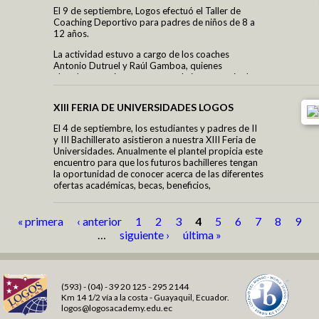
El 9 de septiembre, Logos efectuó el Taller de
Coaching Deportivo para padres de niños de 8 a
Logos Radio
12 años.
Agenda virtual
La actividad estuvo a cargo de los coaches
Think Central (HMH)
Antonio Dutruel y Raúl Gamboa, quienes
abordaron varios temas como la importancia de
Holt McDougal On line
educar en valores deportivos, los beneficios del
deporte en el estilo de vida de nuestros hijos y
Comunicaciones
XIII FERIA DE UNIVERSIDADES LOGOS
cómo educar niños y niñas felices por medio del
Proceso de Matriculación
deporte.
El 4 de septiembre, los estudiantes y padres de II
y III Bachillerato asistieron a nuestra XIII Feria de
Los asistentes se mostraron muy interesados y
Universidades. Anualmente el plantel propicia este
Estimulación Temprana
expresaron muchas interrogantes que fueron
encuentro para que los futuros bachilleres tengan
respondidas por los expertos.
la oportunidad de conocer acerca de las diferentes
Fundación
ofertas académicas, becas, beneficios,
intercambios y convenios que ofrecen
Fundación LOGOS ACADEMY
universidades e institutos de educación superior,
Grupos de Apoyo
tanto nacionales como internacionales, así como
« primera
‹ anterior
1
2
3
4
5
6
7
8
9
Páginas
Obras realizadas
también organizaciones de idiomas e intercambio
…
siguiente ›
última »
estudiantil.
Contáctanos
Contáctanos Logos
(593) - (04) - 39 20 125 - 295 2144
Información General
Km 14 1/2 vía a la costa - Guayaquil, Ecuador.
Únete al equipo Logos
logos@logosacademy.edu.ec