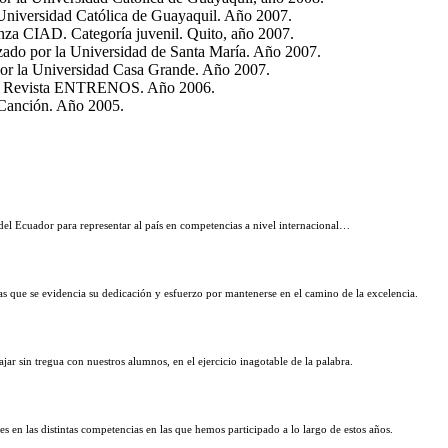
a Universidad Católica de Guayaquil. Año 2007.
nza CIAD. Categoría juvenil. Quito, año 2007.
izado por la Universidad de Santa María. Año 2007.
por la Universidad Casa Grande. Año 2007.
or la Revista ENTRENOS. Año 2006.
a Canción. Año 2005.
del Ecuador para representar al país en competencias a nivel internacional…
las que se evidencia su dedicación y esfuerzo por mantenerse en el camino de la excelencia.
ajar sin tregua con nuestros alumnos, en el ejercicio inagotable de la palabra
.
s en las distintas competencias en las que hemos participado a lo largo de estos años.