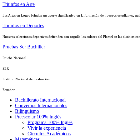
Triunfos en Arte
Las Artes en Logos brindan un aporte significativo en la formación de nuestros estudiantes, quie
Triunfos en Deportes
Nuestras selecciones deportivas defienden con orgullo los colores del Plantel en las distintas com
Pruebas Ser Bachiller
Prueba Nacional
SER
Instituto Nacional de Evaluación
Ecuador
Bachillerato Internacional
Convenios Internacionales
Bilingüismo
Preescolar 100% Inglés
Programa 100% Inglés
Vivir la experiencia
Circuitos Académicos
Matemáticas