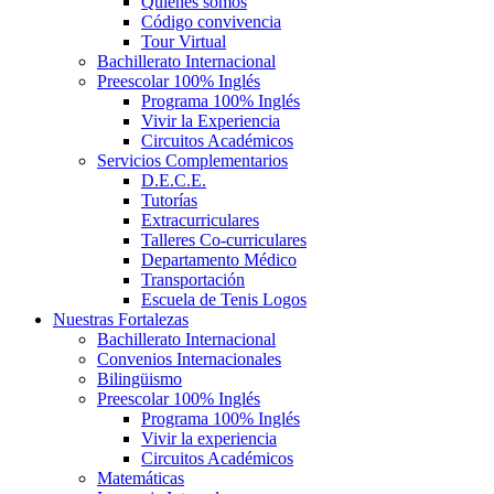
Quiénes somos
Código convivencia
Tour Virtual
Bachillerato Internacional
Preescolar 100% Inglés
Programa 100% Inglés
Vivir la Experiencia
Circuitos Académicos
Servicios Complementarios
D.E.C.E.
Tutorías
Extracurriculares
Talleres Co-curriculares
Departamento Médico
Transportación
Escuela de Tenis Logos
Nuestras Fortalezas
Bachillerato Internacional
Convenios Internacionales
Bilingüismo
Preescolar 100% Inglés
Programa 100% Inglés
Vivir la experiencia
Circuitos Académicos
Matemáticas