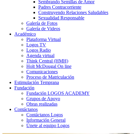
Sembrando Semillas de Amor
Padres Contracorriente
Construyendo Relaciones Saludables
Sexualidad Responsable
Galería de Fotos
Galería de Videos
Académico
Plataforma Virtual
Logos TV
Logos Radio
Agenda virtual
Think Central (HMH)
Holt McDougal On line
Comunicaciones
Proceso de Matriculación
Estimulación Temprana
Fundación
Fundación LOGOS ACADEMY
Grupos de Apoyo
Obras realizadas
Contáctanos
Contáctanos Logos
Información General
Únete al equipo Logos