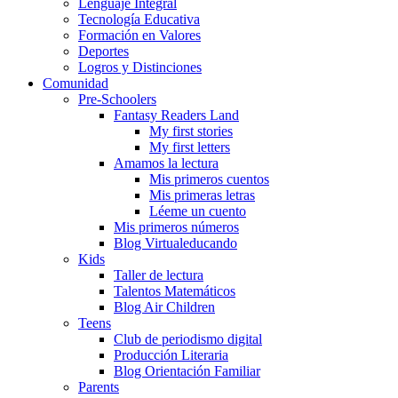
Lenguaje Integral
Tecnología Educativa
Formación en Valores
Deportes
Logros y Distinciones
Comunidad
Pre-Schoolers
Fantasy Readers Land
My first stories
My first letters
Amamos la lectura
Mis primeros cuentos
Mis primeras letras
Léeme un cuento
Mis primeros números
Blog Virtualeducando
Kids
Taller de lectura
Talentos Matemáticos
Blog Air Children
Teens
Club de periodismo digital
Producción Literaria
Blog Orientación Familiar
Parents