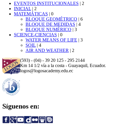
EVENTOS INSTITUCIONALES
|
2
INICIAL
|
2
MATEMÁTICAS
|
0
BLOQUE GEOMÉTRICO
|
6
BLOQUE DE MEDIDAS
|
4
BLOQUE NUMÉRICO
|
3
SCIENCE-CIENCIAS
|
0
WATER MEANS OF LIFE
|
3
SOIL
|
4
AIR AND WEATHER
|
2
(593) - (04) - 39 20 125 - 295 2144
Km 14 1/2 vía a la costa - Guayaquil, Ecuador.
logos@logosacademy.edu.ec
Síguenos en: