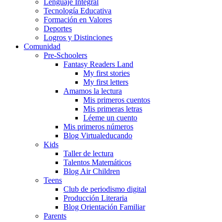
Lenguaje Integral
Tecnología Educativa
Formación en Valores
Deportes
Logros y Distinciones
Comunidad
Pre-Schoolers
Fantasy Readers Land
My first stories
My first letters
Amamos la lectura
Mis primeros cuentos
Mis primeras letras
Léeme un cuento
Mis primeros números
Blog Virtualeducando
Kids
Taller de lectura
Talentos Matemáticos
Blog Air Children
Teens
Club de periodismo digital
Producción Literaria
Blog Orientación Familiar
Parents