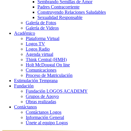
Sembrando Semillas de Amor
Padres Contracorriente
Construyendo Relaciones Saludables
Sexualidad Responsable
Galería de Fotos
Galería de Videos
Académico
Plataforma Virtual
Logos TV
Logos Radio
Agenda virtual
Think Central (HMH)
Holt McDougal On line
Comunicaciones
Proceso de Matriculación
Estimulación Temprana
Fundación
Fundación LOGOS ACADEMY
Grupos de Apoyo
Obras realizadas
Contáctanos
Contáctanos Logos
Información General
Únete al equipo Logos