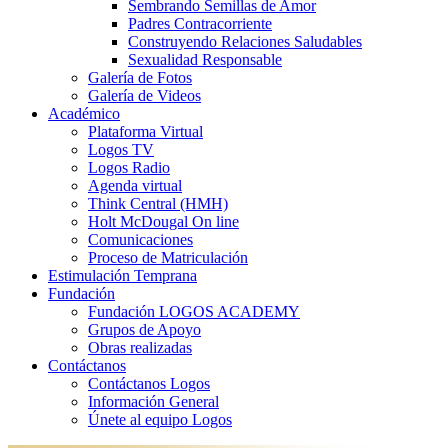
Sembrando Semillas de Amor
Padres Contracorriente
Construyendo Relaciones Saludables
Sexualidad Responsable
Galería de Fotos
Galería de Videos
Académico
Plataforma Virtual
Logos TV
Logos Radio
Agenda virtual
Think Central (HMH)
Holt McDougal On line
Comunicaciones
Proceso de Matriculación
Estimulación Temprana
Fundación
Fundación LOGOS ACADEMY
Grupos de Apoyo
Obras realizadas
Contáctanos
Contáctanos Logos
Información General
Únete al equipo Logos