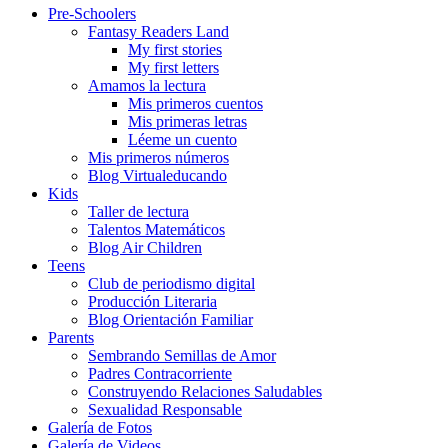
Pre-Schoolers
Fantasy Readers Land
My first stories
My first letters
Amamos la lectura
Mis primeros cuentos
Mis primeras letras
Léeme un cuento
Mis primeros números
Blog Virtualeducando
Kids
Taller de lectura
Talentos Matemáticos
Blog Air Children
Teens
Club de periodismo digital
Producción Literaria
Blog Orientación Familiar
Parents
Sembrando Semillas de Amor
Padres Contracorriente
Construyendo Relaciones Saludables
Sexualidad Responsable
Galería de Fotos
Galería de Videos