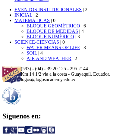
EVENTOS INSTITUCIONALES
|
2
INICIAL
|
2
MATEMÁTICAS
|
0
BLOQUE GEOMÉTRICO
|
6
BLOQUE DE MEDIDAS
|
4
BLOQUE NUMÉRICO
|
3
SCIENCE-CIENCIAS
|
0
WATER MEANS OF LIFE
|
3
SOIL
|
4
AIR AND WEATHER
|
2
(593) - (04) - 39 20 125 - 295 2144
Km 14 1/2 vía a la costa - Guayaquil, Ecuador.
logos@logosacademy.edu.ec
Síguenos en: