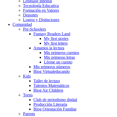
Lenguaje Integral
Tecnología Educativa
Formación en Valores
Deportes
Logros y Distinciones
Comunidad
Pre-Schoolers
Fantasy Readers Land
My first stories
My first letters
Amamos la lectura
Mis primeros cuentos
Mis primeras letras
Léeme un cuento
Mis primeros números
Blog Virtualeducando
Kids
Taller de lectura
Talentos Matemáticos
Blog Air Children
Teens
Club de periodismo digital
Producción Literaria
Blog Orientación Familiar
Parents