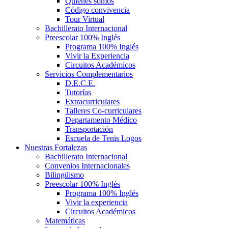
Quiénes somos
Código convivencia
Tour Virtual
Bachillerato Internacional
Preescolar 100% Inglés
Programa 100% Inglés
Vivir la Experiencia
Circuitos Académicos
Servicios Complementarios
D.E.C.E.
Tutorías
Extracurriculares
Talleres Co-curriculares
Departamento Médico
Transportación
Escuela de Tenis Logos
Nuestras Fortalezas
Bachillerato Internacional
Convenios Internacionales
Bilingüismo
Preescolar 100% Inglés
Programa 100% Inglés
Vivir la experiencia
Circuitos Académicos
Matemáticas