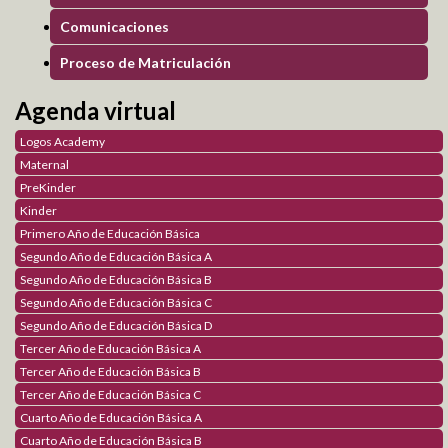
Comunicaciones
Teens
Proceso de Matriculación
Club de periodismo digital
Producción Literaria
Agenda virtual
Blog Orientación Familiar
Logos Academy
Maternal
PreKinder
Parents
Kinder
Sembrando Semillas de Amor
Primero Año de Educación Básica
Padres Contracorriente
Segundo Año de Educación Básica A
Construyendo Relaciones Saludables
Segundo Año de Educación Básica B
Sexualidad Responsable
Segundo Año de Educación Básica C
Galería de Fotos
Segundo Año de Educación Básica D
Galería de Videos
Tercer Año de Educación Básica A
Tercer Año de Educación Básica B
Académico
Tercer Año de Educación Básica C
Cuarto Año de Educación Básica A
Plataforma Virtual
Cuarto Año de Educación Básica B
Logos TV