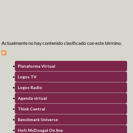
Formación en Valores
Deportes
Logros y Distinciones
Comunidad
Actualmente no hay contenido clasificado con este término.
Pre-Schoolers
Fantasy Readers Land
My first stories
Plataforma Virtual
My first letters
Amamos la lectura
Logos TV
Mis primeros cuentos
Logos Radio
Mis primeras letras
Léeme un cuento
Kids
Agenda virtual
Mis primeros números
Taller de lectura
Blog Virtualeducando
Think Central
Talentos Matemáticos
Blog Air Children
Benchmark Universe
Holt McDougal On line