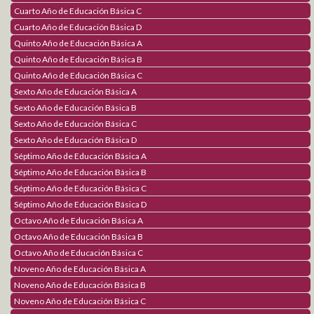
Cuarto Año de Educación Básica C
Logos Radio
Cuarto Año de Educación Básica D
Agenda virtual
Quinto Año de Educación Básica A
Quinto Año de Educación Básica B
Think Central
Quinto Año de Educación Básica C
Benchmark Universe
Holt McDougal On line
Sexto Año de Educación Básica A
Sexto Año de Educación Básica B
Comunicaciones
Sexto Año de Educación Básica C
Proceso de Matriculación
Sexto Año de Educación Básica D
Séptimo Año de Educación Básica A
Estimulación Temprana
Séptimo Año de Educación Básica B
Séptimo Año de Educación Básica C
Fundación
Séptimo Año de Educación Básica D
Fundación LOGOS ACADEMY
Octavo Año de Educación Básica A
Grupos de Apoyo
Octavo Año de Educación Básica B
Obras realizadas
Octavo Año de Educación Básica C
Contáctanos
Noveno Año de Educación Básica A
Noveno Año de Educación Básica B
Contáctanos Logos
Información General
Noveno Año de Educación Básica C
Únete al equipo Logos