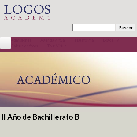
Pasar al contenido principal
Buscar
Formulario de búsqueda
Admisiones
Agenda virtual
Plataforma
Logos TV
Galería de fotos
Tour Virtual
Conócenos
La Institución
Misión / Visión
Quiénes somos
Código convivencia
Tour Virtual
Bachillerato Internacional
II Año de Bachillerato B
Se encuentra usted aquí
Preescolar 100% Inglés