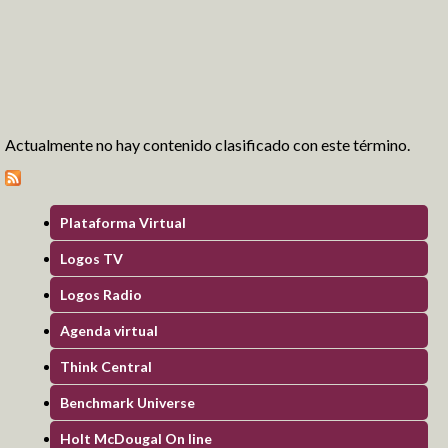
Formación en Valores
Deportes
Logros y Distinciones
Comunidad
Actualmente no hay contenido clasificado con este término.
Pre-Schoolers
Fantasy Readers Land
My first stories
Plataforma Virtual
My first letters
Amamos la lectura
Logos TV
Mis primeros cuentos
Logos Radio
Mis primeras letras
Léeme un cuento
Kids
Agenda virtual
Mis primeros números
Taller de lectura
Blog Virtualeducando
Think Central
Talentos Matemáticos
Blog Air Children
Benchmark Universe
Holt McDougal On line