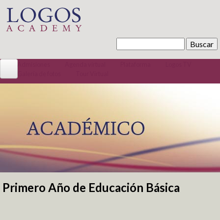
Pasar al contenido principal
Buscar
Formulario de búsqueda
Admisiones
Agenda virtual
Plataforma
Logos TV
Galería de fotos
Tour Virtual
Conócenos
La Institución
Misión / Visión
Quiénes somos
Código convivencia
Tour Virtual
Bachillerato Internacional
Primero Año de Educación Básica
Se encuentra usted aquí
Preescolar 100% Inglés