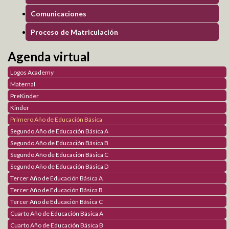
Comunicaciones
Teens
Proceso de Matriculación
Club de periodismo digital
Producción Literaria
Agenda virtual
Blog Orientación Familiar
Logos Academy
Maternal
PreKinder
Parents
Kinder
Sembrando Semillas de Amor
Primero Año de Educación Básica
Padres Contracorriente
Segundo Año de Educación Básica A
Construyendo Relaciones Saludables
Segundo Año de Educación Básica B
Sexualidad Responsable
Segundo Año de Educación Básica C
Galería de Fotos
Segundo Año de Educación Básica D
Galería de Videos
Tercer Año de Educación Básica A
Tercer Año de Educación Básica B
Académico
Tercer Año de Educación Básica C
Cuarto Año de Educación Básica A
Plataforma Virtual
Cuarto Año de Educación Básica B
Logos TV