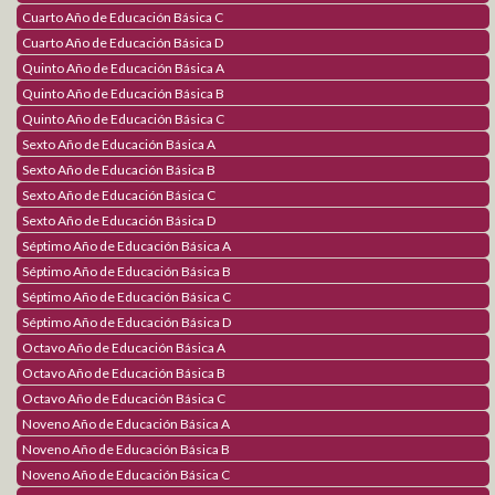
Cuarto Año de Educación Básica C
Logos Radio
Cuarto Año de Educación Básica D
Agenda virtual
Quinto Año de Educación Básica A
Quinto Año de Educación Básica B
Think Central
Quinto Año de Educación Básica C
Benchmark Universe
Holt McDougal On line
Sexto Año de Educación Básica A
Sexto Año de Educación Básica B
Comunicaciones
Sexto Año de Educación Básica C
Proceso de Matriculación
Sexto Año de Educación Básica D
Séptimo Año de Educación Básica A
Estimulación Temprana
Séptimo Año de Educación Básica B
Séptimo Año de Educación Básica C
Fundación
Séptimo Año de Educación Básica D
Fundación LOGOS ACADEMY
Octavo Año de Educación Básica A
Grupos de Apoyo
Octavo Año de Educación Básica B
Obras realizadas
Octavo Año de Educación Básica C
Contáctanos
Noveno Año de Educación Básica A
Noveno Año de Educación Básica B
Contáctanos Logos
Información General
Noveno Año de Educación Básica C
Únete al equipo Logos