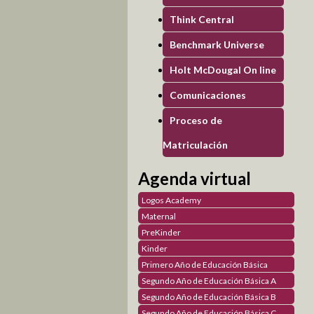
Think Central
Benchmark Universe
Holt McDougal On line
Comunicaciones
Proceso de
Matriculación
Agenda virtual
Logos Academy
Maternal
PreKinder
Kinder
Primero Año de Educación Básica
Segundo Año de Educación Básica A
Segundo Año de Educación Básica B
Segundo Año de Educación Básica C