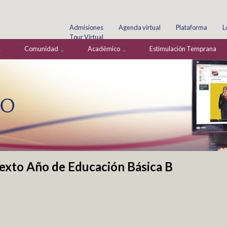
Buscar
Formulario de búsqueda
Admisiones
Agenda virtual
Plataforma
L
Tour Virtual
Comunidad
Académico
Estimulación Temprana
exto Año de Educación Básica B
e encuentra usted aquí