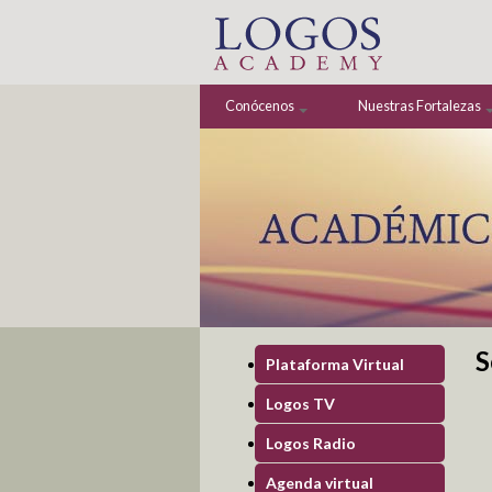
Pasar al contenido principal
Conócenos
Nuestras Fortalezas
S
S
Plataforma Virtual
Logos TV
Logos Radio
Agenda virtual