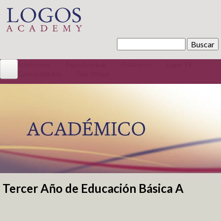
Pasar al contenido principal
Buscar
Formulario de búsqueda
Admisiones
Agenda virtual
Plataforma
Logos TV
Galería de fotos
Tour Virtual
Conócenos
La Institución
Misión / Visión
Quiénes somos
Código convivencia
Tour Virtual
Bachillerato Internacional
Tercer Año de Educación Básica A
Se encuentra usted aquí
Preescolar 100% Inglés