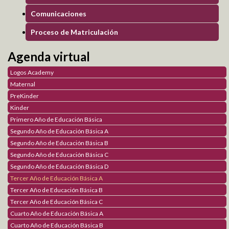
Comunicaciones
Teens
Proceso de Matriculación
Club de periodismo digital
Producción Literaria
Agenda virtual
Blog Orientación Familiar
Logos Academy
Maternal
PreKinder
Parents
Kinder
Sembrando Semillas de Amor
Primero Año de Educación Básica
Padres Contracorriente
Segundo Año de Educación Básica A
Construyendo Relaciones Saludables
Segundo Año de Educación Básica B
Sexualidad Responsable
Segundo Año de Educación Básica C
Galería de Fotos
Segundo Año de Educación Básica D
Galería de Videos
Tercer Año de Educación Básica A
Tercer Año de Educación Básica B
Académico
Tercer Año de Educación Básica C
Cuarto Año de Educación Básica A
Plataforma Virtual
Cuarto Año de Educación Básica B
Logos TV