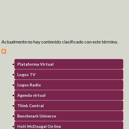
Formación en Valores
Deportes
Logros y Distinciones
Comunidad
Actualmente no hay contenido clasificado con este término.
Pre-Schoolers
Fantasy Readers Land
My first stories
Plataforma Virtual
My first letters
Amamos la lectura
Logos TV
Mis primeros cuentos
Logos Radio
Mis primeras letras
Léeme un cuento
Kids
Agenda virtual
Mis primeros números
Taller de lectura
Blog Virtualeducando
Think Central
Talentos Matemáticos
Blog Air Children
Benchmark Universe
Holt McDougal On line