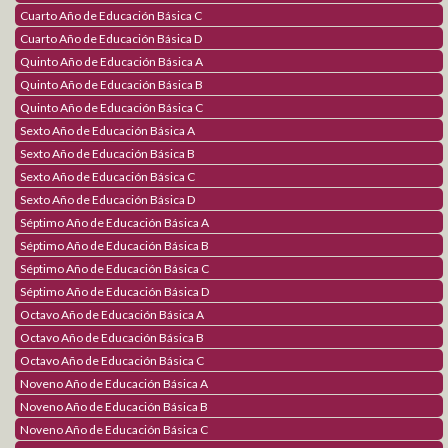
Cuarto Año de Educación Básica C
Logos Radio
Cuarto Año de Educación Básica D
Agenda virtual
Quinto Año de Educación Básica A
Quinto Año de Educación Básica B
Think Central
Quinto Año de Educación Básica C
Benchmark Universe
Holt McDougal On line
Sexto Año de Educación Básica A
Sexto Año de Educación Básica B
Comunicaciones
Sexto Año de Educación Básica C
Proceso de Matriculación
Sexto Año de Educación Básica D
Séptimo Año de Educación Básica A
Estimulación Temprana
Séptimo Año de Educación Básica B
Séptimo Año de Educación Básica C
Fundación
Séptimo Año de Educación Básica D
Fundación LOGOS ACADEMY
Octavo Año de Educación Básica A
Grupos de Apoyo
Octavo Año de Educación Básica B
Obras realizadas
Octavo Año de Educación Básica C
Contáctanos
Noveno Año de Educación Básica A
Noveno Año de Educación Básica B
Contáctanos Logos
Información General
Noveno Año de Educación Básica C
Únete al equipo Logos